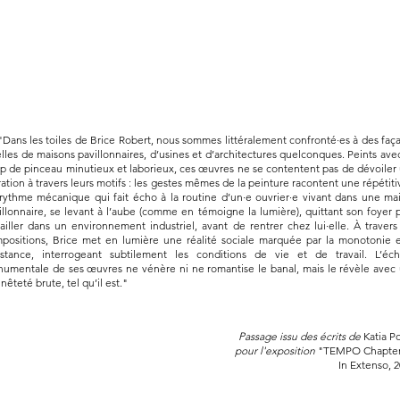
ns les toiles de Brice Robert, nous sommes littéralement confronté·es à des faç
elles de maisons pavillonnaires, d’usines et d’architectures quelconques. Peints ave
p de pinceau minutieux et laborieux, ces œuvres ne se contentent pas de dévoiler
ration à travers leurs motifs : les gestes mêmes de la peinture racontent une répétitiv
rythme mécanique qui fait écho à la routine d’un·e ouvrier·e vivant dans une ma
illonnaire, se levant à l’aube (comme en témoigne la lumière), quittant son foyer 
vailler dans un environnement industriel, avant de rentrer chez lui·elle. À travers
positions, Brice met en lumière une réalité sociale marquée par la monotonie e
stance, interrogeant subtilement les conditions de vie et de travail. L’éch
umentale de ses œuvres ne vénère ni ne romantise le banal, mais le révèle avec
nêteté brute, tel qu’il est."
Passage issu des écrits de
Katia P
pour l'exposition
"TEMPO Chapter
In Extenso, 2