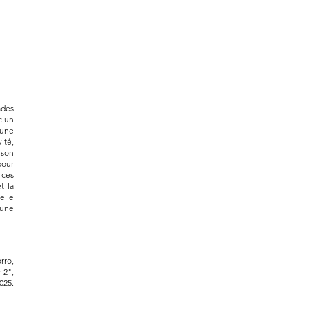
ades
c un
 une
ité,
ison
pour
 ces
t la
elle
 une
orro
,
 2",
025.