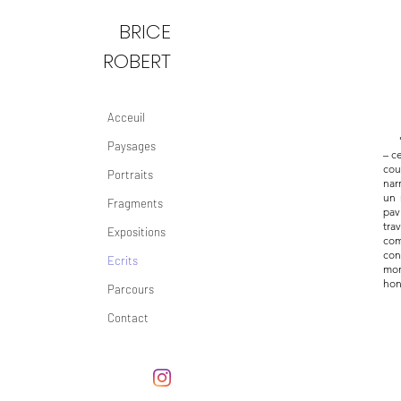
BRICE
ROBERT
Acceuil
"Da
Paysages
– c
cou
Portraits
nar
un 
Fragments
pav
tra
Expositions
com
con
Ecrits
mon
hon
Parcours
Contact