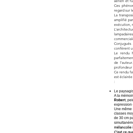
aérien et fu
Ces phénom
regard sur l
La transposi
amplifié par
exécution, r
L’architect
lampadaires
commerciale
Conjugués a
confèrent u
Le rendu h
parfaitemen
de l’auteu
profondeur 
Ce rendu fav
est éclairé
:
Le paysagis
A la mémoir
Robert
, pe
expression 
Une même mé
classes moye
de 30 cm pa
simultanéme
mélancolie i
C’est ce que