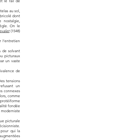
t le rail de
elas au sol,
bricolé dont
 nostalgie,
règle. On le
evalet
(1548)
r l’entretien
s de solvant
ou picturaux
par un vaste
bivalence de
 Des tensions
refusant un
mes connexes
 alors, comme
n protéiforme
ualité fondée
e moderniste
que picturale
cisionniste.
 pour qui la
s augmentées