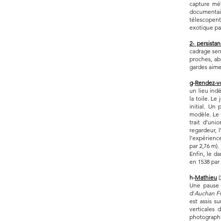
capture mét
documentair
télescopent
exotique pa
2- persistan
cadrage ser
proches, ab
gardes aime
g-
Rendez-vo
un lieu ind
la toile. L
initial. Un
modèle. Le 
trait d’uni
regardeur, l
l’expérienc
par 2,76 m).
Enfin, le d
en 1538 par
h-
Mathieu
Une pause c
d’
Auchan Fr
est assis s
verticales 
photographi