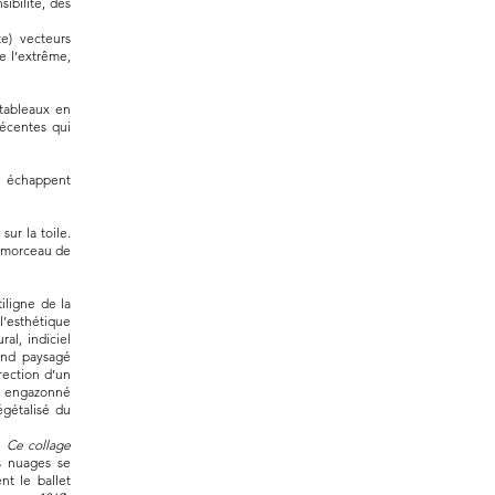
ibilité, des
te) vecteurs
e l’extrême,
 tableaux en
récentes qui
, échappent
ur la toile.
e morceau de
tiligne de la
l’esthétique
al, indiciel
ond paysagé
rection d’un
re engazonné
égétalisé du
l.
Ce collage
s nuages se
nt le ballet