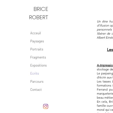
BRICE
ROBERT
Un être hu
d'illusion o
personnels 
Acceuil
libérer de 
Albert Einst
Paysages
Portraits
Les
Fragments
Expositions
A-Impressio
stockage de
Ecrits
Le parpaing
d’écrin aux
Parcours
Les tasses 
formations 
Contact
Ferrand pu
marqueterie
beau métier 
En cela, Br
famille ouvr
moral qui va