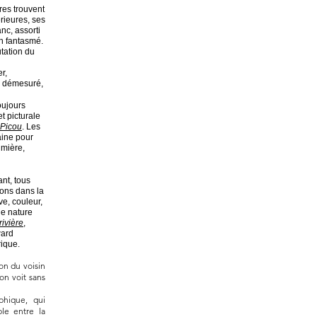
ures trouvent
rieures, ses
nc, assorti
n fantasmé.
utation du
r,
g démesuré,
oujours
t picturale
 Picou
. Les
aine pour
umière,
nt, tous
ions dans la
ve, couleur,
ne nature
ivière
,
ward
ique.
son du voisin
on voit sans
phique, qui
ble entre la