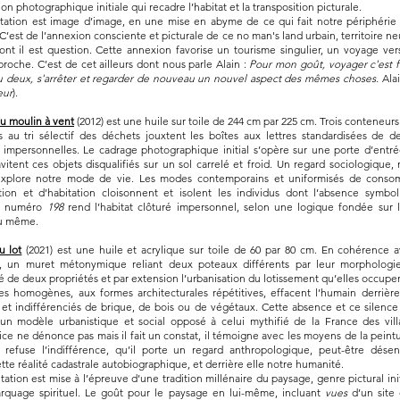
on photographique initiale qui recadre l’habitat et la transposition picturale.
tation est image d’image, en une mise en abyme de ce qui fait notre périphérie 
C’est de l’annexion consciente et picturale de ce no man's land urbain, territoire n
ont il est question. Cette annexion favorise un tourisme singulier, un voyage vers
proche. C’est de cet ailleurs dont nous parle Alain :
Pour mon goût, voyager c'est fa
 deux, s'arrêter et regarder de nouveau un nouvel aspect des mêmes choses.
Alai
eur
).
du moulin à vent
(2012) est une huile sur toile de 244 cm par 225 cm. Trois conteneur
s au tri sélectif des déchets jouxtent les boîtes aux lettres standardisées de 
impersonnelles. Le cadrage photographique initial s’opère sur une porte d’entr
vitent ces objets disqualifiés sur un sol carrelé et froid. Un regard sociologique, 
explore notre mode de vie. Les modes contemporains et uniformisés de conso
on et d’habitation cloisonnent et isolent les individus dont l’absence symbol
Le numéro
198
rend l’habitat clôturé impersonnel, selon une logique fondée sur l
du même.
u lot
(2021) est une huile et acrylique sur toile de 60 par 80 cm. En cohérence 
, un muret métonymique reliant deux poteaux différents par leur morphologie
 de deux propriétés et par extension l’urbanisation du lotissement qu’elles occupe
s homogènes, aux formes architecturales répétitives, effacent l’humain derrièr
 et indifférenciés de brique, de bois ou de végétaux. Cette absence et ce silence
 un modèle urbanistique et social opposé à celui mythifié de la France des vil
ice ne dénonce pas mais il fait un constat, il témoigne avec les moyens de la peintu
 refuse l’indifférence, qu’il porte un regard anthropologique, peut-être dése
tte réalité cadastrale autobiographique, et derrière elle notre humanité.
ation est mise à l’épreuve d’une tradition millénaire du paysage, genre pictural ini
quage spirituel. Le goût pour le paysage en lui-même, incluant
vues
d’un site