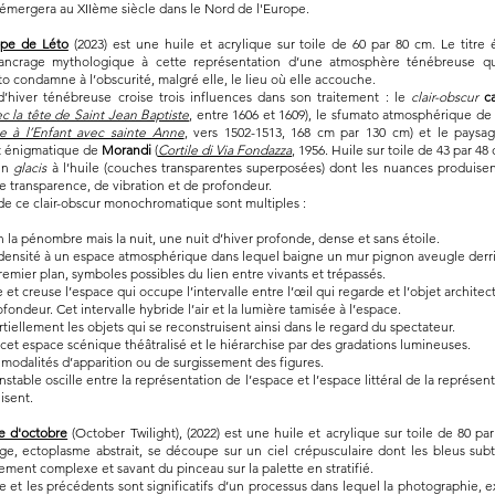
 émergera au XIIème siècle dans le Nord de l'Europe.
ppe de Léto
(2023) est une huile et acrylique sur toile de 60 par 80 cm. Le titre
ncrage mythologique à cette représentation d’une atmosphère ténébreuse q
éto condamne à l’obscurité, malgré elle, le lieu où elle accouche.
d’hiver ténébreuse croise trois influences dans son traitement : le
clair-obscur
c
 la tête de Saint Jean Baptiste
, entre 1606 et 1609), le sfumato atmosphérique d
e à l’Enfant avec sainte Anne
, vers 1502-1513, 168 cm par 130 cm) et le paysa
t énigmatique de
Morandi
(
Cortile di Via Fondazza
, 1956. Huile sur toile de 43 par 48 
’un
glacis
à l’huile (couches transparentes superposées) dont les nuances produisen
e transparence, de vibration et de profondeur.
de ce clair-obscur monochromatique sont multiples :
on la pénombre mais la nuit, une nuit d’hiver profonde, dense et sans étoile.
 densité à un espace atmosphérique dans lequel baigne un mur pignon aveugle derr
emier plan, symboles possibles du lien entre vivants et trépassés.
se et creuse l’espace qui occupe l’intervalle entre l’œil qui regarde et l’objet architec
ofondeur. Cet intervalle hybride l’air et la lumière tamisée à l’espace.
artiellement les objets qui se reconstruisent ainsi dans le regard du spectateur.
 cet espace scénique théâtralisé et le hiérarchise par des gradations lumineuses.
es modalités d’apparition ou de surgissement des figures.
instable oscille entre la représentation de l’espace et l’espace littéral de la représen
lisent.
e d'octobre
(October Twilight), (2022) est une huile et acrylique sur toile de 80 pa
e, ectoplasme abstrait, se découpe sur un ciel crépusculaire dont les bleus subti
ement complexe et savant du pinceau sur la palette en stratifié.
 et les précédents sont significatifs d’un processus dans lequel la photographie, e