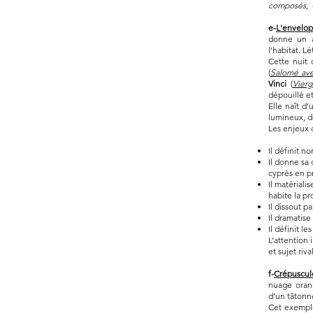
composés
,
e-
L'envelo
donne un a
l’habitat. L
Cette nuit 
(
Salomé avec
Vinci
(
Vierg
dépouillé e
Elle naît d
lumineux, d
Les enjeux 
Il définit n
Il donne sa
cyprès en pr
Il matériali
habite la pr
Il dissout p
Il dramatise
Il définit l
L’attention 
et sujet riva
f-
Crépuscul
nuage orang
d’un tâtonn
Cet exemple