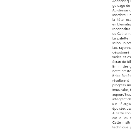
Anecdotique
guidage de l
Au-dessus d
spartiate, 
la tête est
emblématiqu
reconnaîtra
de Cathari
La palette r
selon un pr
Les rayonna
désodorisé,
variés et d
écran de té
Enfin, des 
notre artist
Brice fait é
résultaien
progressism
(musicales, 
aujourd’hui,
intégrant de
sur l’élarg
épuisée, usa
A cette conc
est le lieu
Cette maîtr
technique p