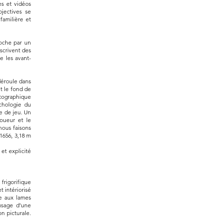
es et vidéos
jectives se
familière et
roche par un
scrivent des
e les avant-
 déroule dans
t le fond de
otographique
chologie du
e de jeu. Un
joueur et le
 nous faisons
1656, 3,18 m
 et explicité
frigorifique
 intériorisé
ue aux lames
’usage d’une
n picturale.