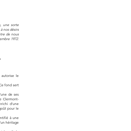
, une sorte
 à nos désirs
être de nous
vembre 1972.
.
autorise le
Ce fond sert
d’une de ses
de Clermont-
richi d’une
goût pour le
ntifié à une
d’un héritage