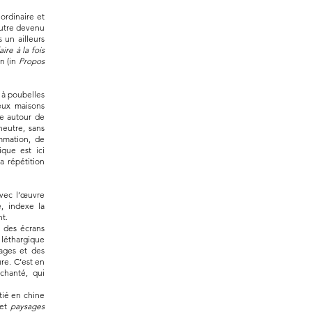
ordinaire et
eutre devenu
 un ailleurs
ire à la fois
n (in
Propos
s à poubelles
deux maisons
ée autour de
neutre, sans
mmation, de
ique est ici
a répétition
avec l’œuvre
, indexe la
nt.
e des écrans
 léthargique
lages et des
re. C’est en
nchanté, qui
tié en chine
 et
paysages