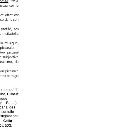
prose
,
1869
).
tualiser le
Cet effet est
exe dans son
profilé, ses
en citadelle
 la musique,
picturale.
fini
pictural
e subjective
uralisme, de
ion picturale
otre partage
et d’oubli.
uine,
Hubert
lique
e – Berlin).
 banal des
 sur toile
 stigmatiser
Cette
r.
0 x 200).