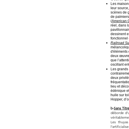
Les maisons
leur sourc
scènes de ge
de palmiers
(
American C
réel, dans l
pavillonnai
dessinent 
fonctionnel
Railroad S
mélancoliqu
d'éléments 
deux œuvres
que l’attent
oscillant en
Les grands 
contraireme
deux privil
fréquentati
lieu et déc
édénique et
huile sur t
Hopper, d’o
b-
Sans Titr
déborde d’u
véritableme
Les thuyas
l’artificia