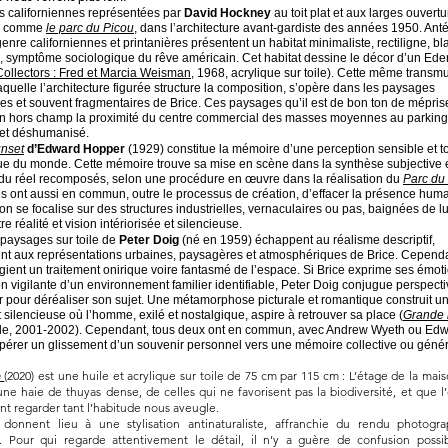
 californiennes représentées par
David Hockney
au toit plat et aux larges ouvert
e, comme
le parc du Picou
, dans l’architecture avant-gardiste des années 1950. Anté
nre californiennes et printanières présentent un habitat minimaliste, rectiligne, bla
, symptôme sociologique du rêve américain. Cet habitat dessine le décor d’un Ede
ollectors : Fred et Marcia Weisman
, 1968, acrylique sur toile). Cette même transm
aquelle l’architecture figurée structure la composition, s’opère dans les paysages
res et souvent fragmentaires de Brice. Ces paysages qu’il est de bon ton de méprise
en hors champ la proximité du centre commercial des masses moyennes au parkin
 et déshumanisé.
unset
d’Edward Hopper
(1929) constitue la mémoire d’une perception sensible et t
e du monde. Cette mémoire trouve sa mise en scène dans la synthèse subjective e
du réel recomposés, selon une procédure en œuvre dans la réalisation du
Parc du
 ont aussi en commun, outre le processus de création, d’effacer la présence hum
ion se focalise sur des structures industrielles, vernaculaires ou pas, baignées de l
tre réalité et vision intériorisée et silencieuse.
paysages sur toile de
Peter Doig
(né en 1959) échappent au réalisme descriptif,
nt aux représentations urbaines, paysagères et atmosphériques de Brice. Cependa
égient un traitement onirique voire fantasmé de l’espace. Si Brice exprime ses émot
on vigilante d’un environnement familier identifiable, Peter Doig conjugue perspecti
or pour déréaliser son sujet. Une métamorphose picturale et romantique construit u
 silencieuse où l’homme, exilé et nostalgique, aspire à retrouver sa place (
Grande r
oile, 2001-2002). Cependant, tous deux ont en commun, avec Andrew Wyeth ou Ed
pérer un glissement d’un souvenir personnel vers une mémoire collective ou génér
e
(2020) est une huile et acrylique sur toile de 75 cm par 115 cm : L’étage de la mai
ne haie de thuyas dense, de celles qui ne favorisent pas la biodiversité, et que l’
nt regarder tant l’habitude nous aveugle.
 donnent lieu à une stylisation antinaturaliste, affranchie du rendu photogra
lise. Pour qui regarde attentivement le détail, il n’y a guère de confusion possi