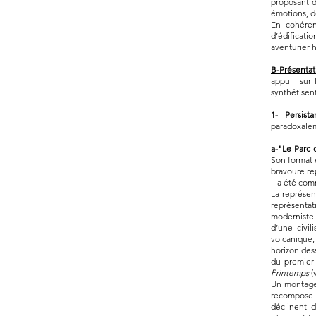
proposant d
émotions, d
En cohérenc
d’édificatio
aventurier h
B-Présentat
appui sur l
synthétisent
1- Persist
paradoxalem
a-"Le Parc 
Son format 
bravoure re
Il a été com
La représent
représentat
moderniste 
d’une civi
volcanique,
horizon des
du premier 
Printemps
(
Un montage 
recompose 
déclinent d