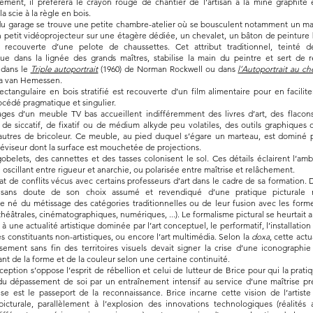
ment, il préfèrera le crayon rouge de chantier de l’artisan à la mine graphite e
a scie à la règle en bois.
u garage se trouve une petite chambre-atelier où se bousculent notamment un mat
un petit vidéoprojecteur sur une étagère dédiée, un chevalet, un bâton de peinture 
 recouverte d’une pelote de chaussettes. Cet attribut traditionnel, teinté de
e dans la lignée des grands maîtres, stabilise la main du peintre et sert de 
 dans le
Triple autoportrait
(1960) de Norman Rockwell ou dans
l’Autoportrait au ch
na van Hemessen.
ectangulaire en bois stratifié est recouverte d’un film alimentaire pour en facilite
océdé pragmatique et singulier.
ges d’un meuble TV bas accueillent indifféremment des livres d’art, des flacon
 de siccatif, de fixatif ou de médium alkyde peu volatiles, des outils graphiques 
’autres de bricoleur. Ce meuble, au pied duquel s’égare un marteau, est dominé 
léviseur dont la surface est mouchetée de projections.
gobelets, des cannettes et des tasses colonisent le sol. Ces détails éclairent l’am
e oscillant entre rigueur et anarchie, ou polarisée entre maîtrise et relâchement.
tat de conflits vécus avec certains professeurs d’art dans le cadre de sa formation.
t sans doute de son choix assumé et revendiqué d’une pratique picturale 
e né du métissage des catégories traditionnelles ou de leur fusion avec les for
théâtrales, cinématographiques, numériques, ...). Le formalisme pictural se heurtait
 à une actualité artistique dominée par l’art conceptuel, le performatif, l’installatio
s constituants non-artistiques, ou encore l’art multimédia. Selon la
doxa
, cette act
issement sans fin des territoires visuels devait signer la crise d’une iconographi
nt de la forme et de la couleur selon une certaine continuité.
eption s’oppose l’esprit de rébellion et celui de lutteur de Brice pour qui la prati
 du dépassement de soi par un entraînement intensif au service d’une maîtrise pré
ise est le passeport de la reconnaissance. Brice incarne cette vision de l’artiste
icturale, parallèlement à l’explosion des innovations technologiques (réalité