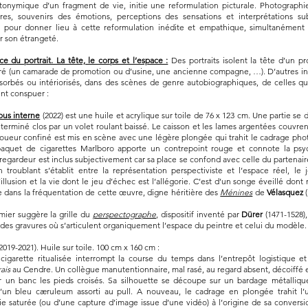
onymique d’un fragment de vie, initie une reformulation picturale. Photographi
es, souvenirs des émotions, perceptions des sensations et interprétations sub
 pour donner lieu à cette reformulation inédite et empathique, simultanément 
r son étrangeté.
ce du portrait. La tête, le corps et l’espace :
Des portraits isolent la tête d’un p
ré (un camarade de promotion ou d’usine, une ancienne compagne, …). D’autres in
sorbés ou intériorisés, dans des scènes de genre autobiographiques, de celles qu
nt conspuer :
us interne
(2022) est une huile et acrylique sur toile de 76 x 123 cm. Une partie se
éterminé clos par un volet roulant baissé. Le caisson et les lames argentées couvren
e joueur confiné est mis en scène avec une légère plongée qui trahit le cadrage ph
 paquet de cigarettes Marlboro apporte un contrepoint rouge et connote la psy
regardeur est inclus subjectivement car sa place se confond avec celle du partenair
on troublant s’établit entre la représentation perspectiviste et l’espace réel, le 
’illusion et la vie dont le jeu d’échec est l’allégorie. C’est d’un songe éveillé dont
e dans la fréquentation de cette œuvre, digne héritière des
Ménines
de
Vélasquez
(
amier suggère la grille du
perspectographe
, dispositif inventé par
Dürer
(1471-1528),
 des gravures où s’articulent organiquement l’espace du peintre et celui du modèle.
(2019-2021). Huile sur toile. 100 cm x 160 cm :
igarette ritualisée interrompt la course du temps dans l’entrepôt logistique et 
ais
au Cendre. Un collègue manutentionnaire, mal rasé, au regard absent, décoiffé et
ur un banc les pieds croisés. Sa silhouette se découpe sur un bardage métalliq
d’un bleu cæruleum assorti au pull. A nouveau, le cadrage en plongée trahit l
e saturée (ou d’une capture d’image issue d’une vidéo) à l’origine de sa conversio