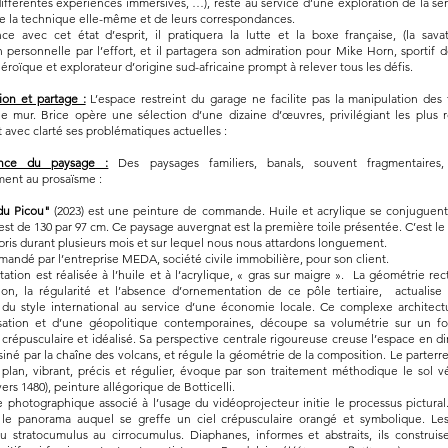
ifférentes expériences immersives, …), reste au service d’une exploration de la sens
e la technique elle-même et de leurs correspondances.
e avec cet état d’esprit, il pratiquera la lutte et la boxe française, (la sava
n personnelle par l’effort, et il partagera son admiration pour Mike Horn, sportif d
éroïque et explorateur d’origine sud-africaine prompt à relever tous les défis.
ion et partage :
L’espace restreint du garage ne facilite pas la manipulation des
e mur. Brice opère une sélection d’une dizaine d’œuvres, privilégiant les plus 
 avec clarté ses problématiques actuelles :
ance du paysage :
Des paysages familiers, banals, souvent fragmentaires
ent au prosaïsme :
du Picou"
(2023) est une peinture de commande. Huile et acrylique se conjuguent s
est de 130 par 97 cm. Ce paysage auvergnat est la première toile présentée. C’est l
pris durant plusieurs mois et sur lequel nous nous attardons longuement.
mandé par l’entreprise MEDA, société civile immobilière, pour son client.
ation est réalisée à l’huile et à l’acrylique, « gras sur maigre ». La géométrie rec
ion, la régularité et l’absence d’ornementation de ce pôle tertiaire, actualise 
du style international au service d’une économie locale. Ce complexe architectur
lisation et d’une géopolitique contemporaines, découpe sa volumétrie sur un f
 crépusculaire et idéalisé. Sa perspective centrale rigoureuse creuse l’espace en di
siné par la chaîne des volcans, et régule la géométrie de la composition. Le parter
plan, vibrant, précis et régulier, évoque par son traitement méthodique le sol v
vers 1480), peinture allégorique de Botticelli.
photographique associé à l’usage du vidéoprojecteur initie le processus pictura
le panorama auquel se greffe un ciel crépusculaire orangé et symbolique. Le
u stratocumulus au cirrocumulus. Diaphanes, informes et abstraits, ils construise