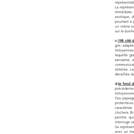
représentati
La représen
immédiate. 
exotique, d
pourtant si 
un mètre ou
sur le bonh
c-
198, cité 
gris adapté
mitoyennes 
laquelle gra
sarcasme, 
communicati
réitérée. 
densifiée 
d-
le fond d
précédente
mitoyenneté
Ces paysage
protecteurs
caractérise
clochers. Br
peintre qui
interroge ce
Sa représent
avec un mar