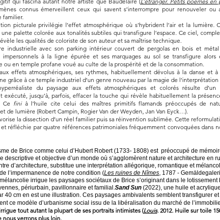
gitif qui fascina autant notre artiste que Baudelaire (
L’étranger. Petits poèmes en 
ènes connus émerveillent ceux qui savent s’interrompre pour renouveler ou ac
e familier.
tion picturale privilégie l’effet atmosphérique où s’hybrident l’air et la lumière. 
 une palette colorée aux tonalités subtiles qui transfigure l’espace. Ce ciel, compl
évèle les qualités de coloriste de son auteur et sa maîtrise technique.
ure industrielle avec son parking intérieur couvert de pergolas en bois et métal 
 impersonnels à la ligne épurée et ses marquages au sol se transfigure alors 
 ou en temple profane voué au culte de la prospérité et de la consommation.
ux effets atmosphériques, ses rythmes, habituellement dévolus à la danse et à
ne grâce à ce temple industriel d’un genre nouveau par la magie de l’interprétation 
yperréaliste du paysage aux effets atmosphériques et colorés résulte d’un
t exécuté, jusqu’à, parfois, effacer la touche qui révèle habituellement la présenc
r. Ce
fini
à l’huile cite celui des maîtres primitifs flamands préoccupés de nat
et de lumière (Robert Campin, Rogier Van der Weyden, Jan Van Eyck…).
orise la dissection d’un réel familier puis sa réinvention sublimée. Cette reformulat
e et réfléchie par quatre références patrimoniales fréquemment convoquées dans n
me de Brice comme celui d’Hubert Robert (1733- 1808) est préoccupé de mémoire 
e descriptive et objective d’un monde où s’agglomèrent nature et architecture en r
intre d’architecture, substitue une interprétation allégorique, romantique et mélanco
de l’impermanence de notre condition (
Les ruines de Nîmes
, 1787 - Gemäldegaleri
lancolie irrigue les paysages sociétaux de Brice s’originant dans le lotissement
nnes, périurbain, pavillonnaire et familial.
Sand Sun
(2022), une huile et acrylique
r 40 cm en est une illustration. Ces paysages ambivalents semblent transfigurer et
nt ce modèle d’urbanisme social issu de la libéralisation du marché de l’immobilie
rrigue tout autant la plupart de ses portraits intimistes (
Louis
. 2012. Huile sur toile 15
 nous verrons plus loin.