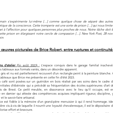
main s'expérimente lui-même […] comme quelque chose de séparé des autres
ptique de la conscience. Cette tromperie est une sorte de prison […] qui nous limite
et à l'affection pour quelques personnes plus proches de nous. Notre tâche doit 
cette prison en élargissant notre cercle de compassion […]. New York Post, 28 no
ein
 œuvres picturales de Brice Robert, entre ruptures et continuité
ns d’atelier
(fin août 2023) :
L’espace conquis dans le garage familial inachevé 
s tableaux aux formats variés, dans un désordre apparent.
 gris et nu est partiellement recouvert d’un rectangle peint à la peinture blanche. 
 tableaux que Brice me présente en cette fin d’été 2023.
à café sont posées sur un guéridon en bois réalisé par ses soins dans le cadre 
initiales d’ébéniste qui a précédé sa fréquentation des écoles supérieures d’art 
is de Brest. Ce petit meuble, en dissonance avec le lieu qu’il occupe, est en
 en damier qui atteste des compétences acquises impliquant rigueur, discipline, 
et le savoir-faire artisanal.
ice est fidèle à la mémoire d’un grand-père menuisier à qui il rend hommage. Ide
ière vis-à-vis de laquelle il nourrit une loyauté chevaleresque, il est le dépositaire 
lorise effort et bravoure.