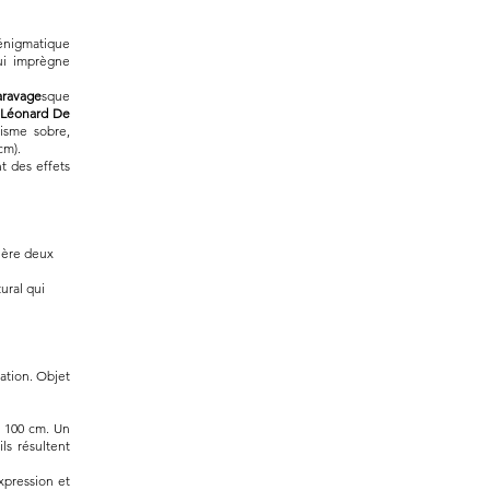
 énigmatique
ui imprègne
aravage
sque
e
Léonard De
gisme sobre,
cm).
t des effets
ière deux
tural qui
tation. Objet
r 100 cm. Un
ls résultent
xpression et